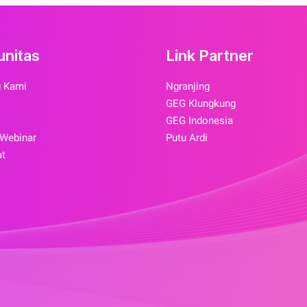
nitas
Link Partner
g Kami
Ngranjing
GEG Klungkung
GEG Indonesia
 Webinar
Putu Ardi
at